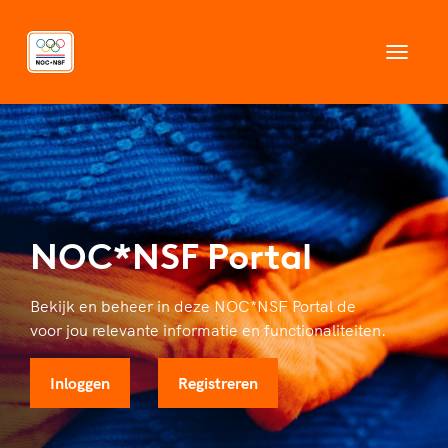
Naar inhoud
Navigat
omscha
NOC*NSF Portal
Bekijk en beheer in deze NOC*NSF Portal de
voor jou relevante informatie en functionaliteiten.
Inloggen
Registreren